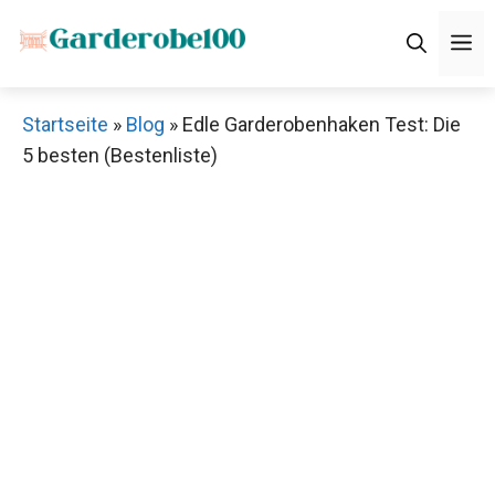
Zum
M
Inhalt
springen
Startseite
»
Blog
»
Edle Garderobenhaken Test: Die
5 besten (Bestenliste)