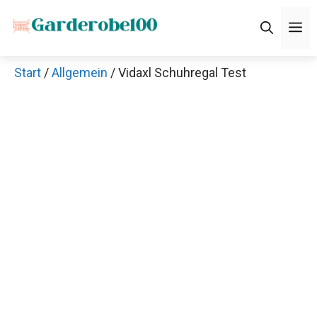
Zum
M
Inhalt
springen
Start
/
Allgemein
/ Vidaxl Schuhregal Test