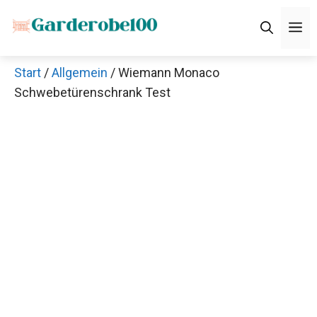
Zum
M
Inhalt
springen
Start
/
Allgemein
/ Wiemann Monaco
Schwebetürenschrank Test