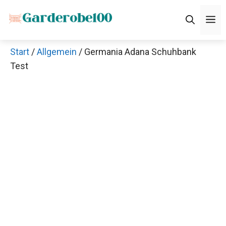
Zum
M
Inhalt
springen
Start
/
Allgemein
/ Germania Adana Schuhbank
Test