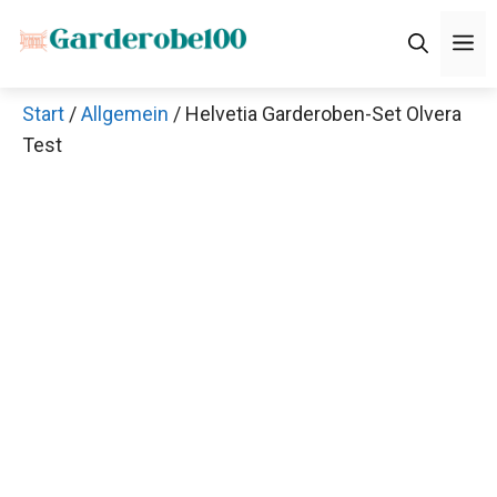
Zum
M
Inhalt
springen
Start
/
Allgemein
/ Helvetia Garderoben-Set Olvera
Test