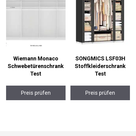
Wiemann Monaco
SONGMICS LSF03H
Schwebetürenschrank
Stoffkleiderschrank
Test
Test
Preis prüfen
Preis prüfen