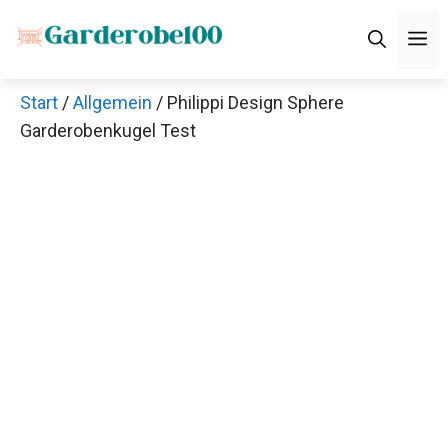
Zum
M
Inhalt
springen
Start
/
Allgemein
/ Philippi Design Sphere
Garderobenkugel Test