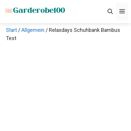
Zum
M
Inhalt
springen
Start
/
Allgemein
/ Relaxdays Schuhbank Bambus
Test